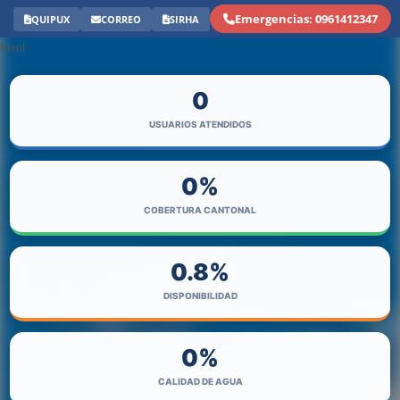
Emergencias: 0961412347
QUIPUX
CORREO
SIRHA
html
0
USUARIOS ATENDIDOS
0
%
COBERTURA CANTONAL
0
.8%
DISPONIBILIDAD
0
%
CALIDAD DE AGUA