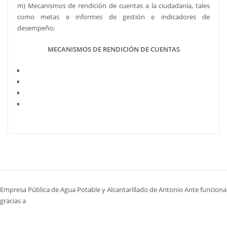
m) Mecanismos de rendición de cuentas a la ciudadanía, tales
como metas e informes de gestión e indicadores de
desempeño;
MECANISMOS DE RENDICIÓN DE CUENTAS
Formulario EPAA-AA
Informe de Gestión
Acta de Rendición de Cuentas
Informe de Rendición de Cuentas
Empresa Pública de Agua Potable y Alcantarillado de Antonio Ante funciona
gracias a
WordPress