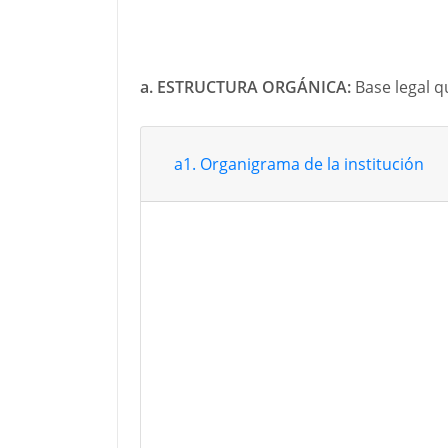
a. ESTRUCTURA ORGÁNICA:
Base legal q
a1. Organigrama de la institución
Enero
Febrero
Marzo
Abril
Mayo
Junio
Julio
Agosto