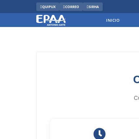
QUIPUX
CORREO
SIRHA
INICIO
C
C