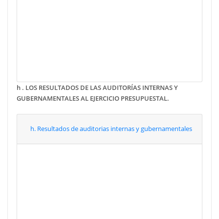
Junio
Julio
Agosto
Septiembre
Octubre
Noviembre
Diciembre
h .
LOS RESULTADOS DE LAS AUDITORÍAS INTERNAS Y
GUBERNAMENTALES AL EJERCICIO PRESUPUESTAL.
h. Resultados de auditorias internas y gubernamentales
Enero
Febrero
Marzo
Abril
Mayo
Junio