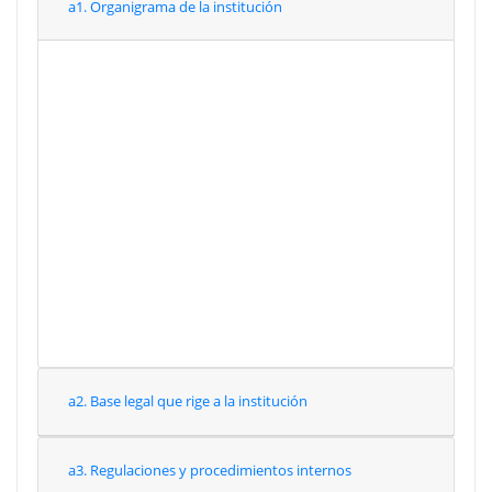
a1. Organigrama de la institución
Enero
Febrero
Marzo
Abril
Mayo
Junio
Julio
Agosto
Septiembre
Octubre
Noviembre
Diciembre
a2. Base legal que rige a la institución
a3. Regulaciones y procedimientos internos