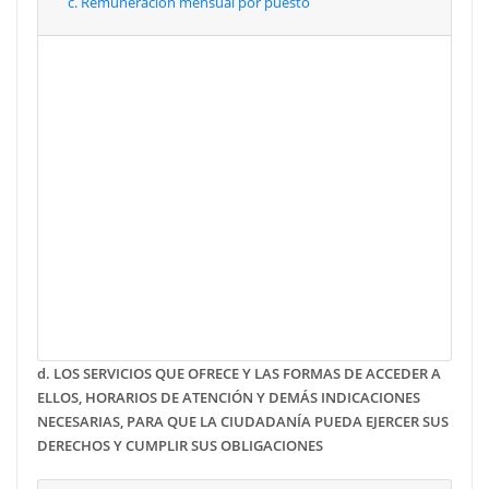
c. Remuneración mensual por puesto
Enero
Febrero
Marzo
Abril
Mayo
Junio
Julio
Agosto
Septiembre
Octubre
Noviembre
Diciembre
d.
LOS SERVICIOS QUE OFRECE Y LAS FORMAS DE ACCEDER A
ELLOS, HORARIOS DE ATENCIÓN Y DEMÁS INDICACIONES
NECESARIAS, PARA QUE LA CIUDADANÍA PUEDA EJERCER SUS
DERECHOS Y CUMPLIR SUS OBLIGACIONES